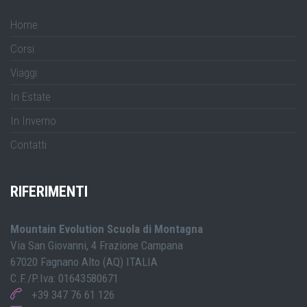
Home
Corsi
Viaggi
In Estate
In Inverno
Contatti
RIFERIMENTI
Mountain Evolution Scuola di Montagna
Via San Giovanni, 4 Frazione Campana
67020 Fagnano Alto (AQ) ITALIA
C.F./P.Iva: 01643580671
+39 347 76 61 126