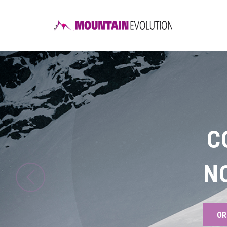
C
N
OR