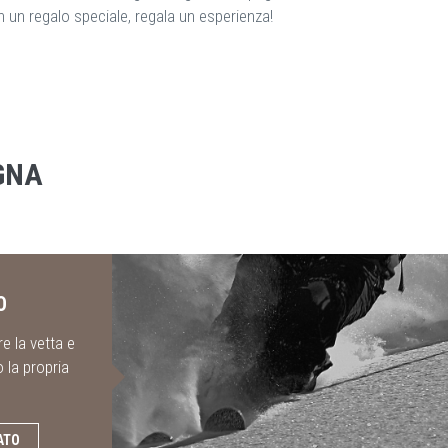
 un regalo speciale, regala un esperienza!
GNA
O
e la vetta e
o la propria
ATO