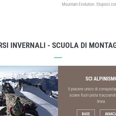
Mountain Evolution. Stupisci con
RSI INVERNALI - SCUOLA DI MONTA
SCI ALPINISM
Il piacere unico di conquistar
sciare fuori pista tracciand
linea.
BASE
AVANZ