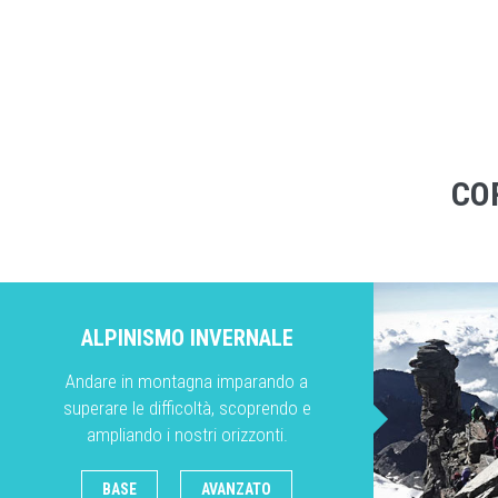
CO
ALPINISMO INVERNALE
Andare in montagna imparando a
superare le difficoltà, scoprendo e
ampliando i nostri orizzonti.
BASE
AVANZATO