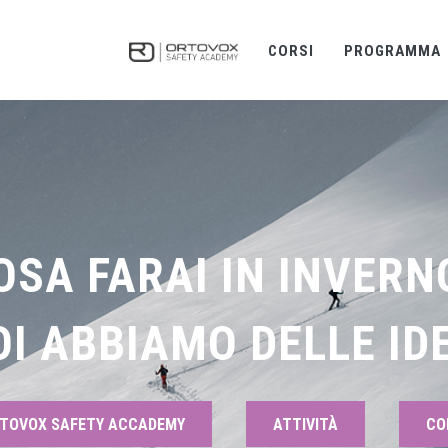
CORSI
PROGRAMMA
OSA FARAI IN INVERN
OI ABBIAMO DELLE IDE
TOVOX SAFETY ACCADEMY
ATTIVITÀ
CO