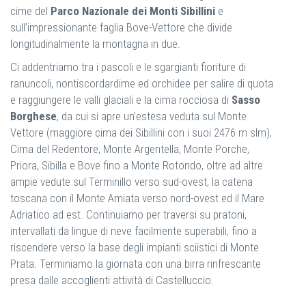
cime del
Parco Nazionale dei Monti Sibillini
e
sull’impressionante faglia Bove-Vettore che divide
longitudinalmente la montagna in due.
Ci addentriamo tra i pascoli e le sgargianti fioriture di
ranuncoli, nontiscordardime ed orchidee per salire di quota
e raggiungere le valli glaciali e la cima rocciosa di
Sasso
Borghese
, da cui si apre un’estesa veduta sul Monte
Vettore (maggiore cima dei Sibillini con i suoi 2476 m slm),
Cima del Redentore, Monte Argentella, Monte Porche,
Priora, Sibilla e Bove fino a Monte Rotondo, oltre ad altre
ampie vedute sul Terminillo verso sud-ovest, la catena
toscana con il Monte Amiata verso nord-ovest ed il Mare
Adriatico ad est. Continuiamo per traversi su pratoni,
intervallati da lingue di neve facilmente superabili, fino a
riscendere verso la base degli impianti sciistici di Monte
Prata. Terminiamo la giornata con una birra rinfrescante
presa dalle accoglienti attività di Castelluccio.