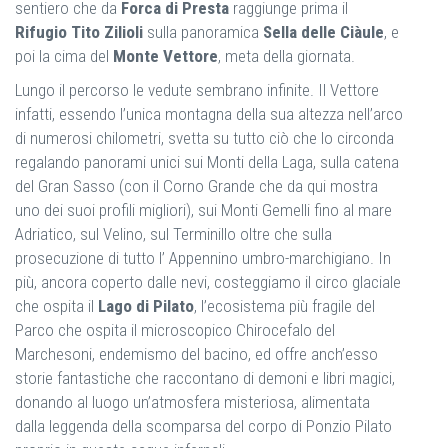
sentiero che da
Forca di Presta
raggiunge prima il
Rifugio Tito Zilioli
sulla panoramica
Sella delle Ciàule
, e
poi la cima del
Monte Vettore
, meta della giornata.
Lungo il percorso le vedute sembrano infinite. Il Vettore
infatti, essendo l’unica montagna della sua altezza nell’arco
di numerosi chilometri, svetta su tutto ciò che lo circonda
regalando panorami unici sui Monti della Laga, sulla catena
del Gran Sasso (con il Corno Grande che da qui mostra
uno dei suoi profili migliori), sui Monti Gemelli fino al mare
Adriatico, sul Velino, sul Terminillo oltre che sulla
prosecuzione di tutto l’ Appennino umbro-marchigiano. In
più, ancora coperto dalle nevi, costeggiamo il circo glaciale
che ospita il
Lago di Pilato
, l’ecosistema più fragile del
Parco che ospita il microscopico Chirocefalo del
Marchesoni, endemismo del bacino, ed offre anch’esso
storie fantastiche che raccontano di demoni e libri magici,
donando al luogo un’atmosfera misteriosa, alimentata
dalla leggenda della scomparsa del corpo di Ponzio Pilato