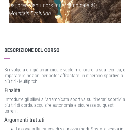
Dai precedenti corsi di Arrampicata
©
Dai
Mountain Evolution
Mou
DESCRIZIONE DEL CORSO
Si rivolge a chi già arrampica e vuole migliorare la sua tecnica, e
imparare le nozioni per poter affrontare un itinerario sportivo a
più tiri - Multipitch.
Finalità
Introdurre gli allievi all’arrampicata sportiva su itinerari soprtivi a
piu tiri di corda, acquisire autonomia e sicurezza su questi
terreni.
Argomenti trattati
Lezione sulla catena di sicurezza (nodi, Soste, discesa in