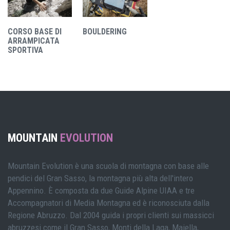
CORSO BASE DI
BOULDERING
ARRAMPICATA
SPORTIVA
MOUNTAIN
EVOLUTION
Mountain Evolution è una scuola di montagna con base alle
pendici del Gran Sasso, la montagna più alta dell'intero
Appennino. È composta da due Guide Alpine UIAA e tre
Accompagnatori di Media Montagna ed è riconosciuta dalla
Regione Abruzzo. Dal 2004 guida i propri clienti sui massicci
abruzzesi come il Gran Sasso, Monti della Laga, Maiella,