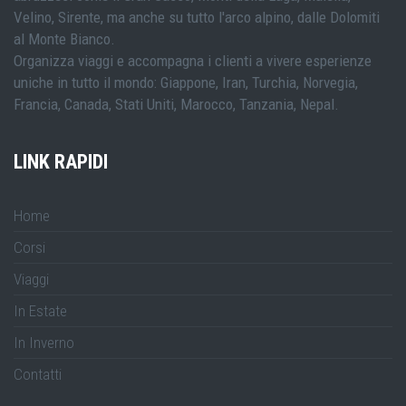
Velino, Sirente, ma anche su tutto l'arco alpino, dalle Dolomiti
al Monte Bianco.
Organizza viaggi e accompagna i clienti a vivere esperienze
uniche in tutto il mondo: Giappone, Iran, Turchia, Norvegia,
Francia, Canada, Stati Uniti, Marocco, Tanzania, Nepal.
LINK RAPIDI
Home
Corsi
Viaggi
In Estate
In Inverno
Contatti