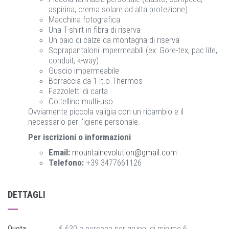
aspirina, crema solare ad alta protezione)
Macchina fotografica
Una T-shirt in fibra di riserva
Un paio di calze da montagna di riserva
Soprapantaloni impermeabili (ex: Gore-tex, pac lite,
conduit, k-way)
Guscio impermeabile
Borraccia da 1 lt.o Thermos
Fazzoletti di carta
Coltellino multi-uso
Ovviamente piccola valigia con un ricambio e il
necessario per l’igiene personale.
Per iscrizioni o informazioni
Email:
mountainevolution@gmail.com
Telefono:
+39 3477661126
DETTAGLI
Quota
€ 630 a persona per gruppi di minimo 6