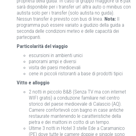
proprietà della guida. In caso di gruppo maggiore di 8 pax
sarà disponibile per i transfer un’ altra auto o minibus con
autista solo per i transfer (solo autista no guida).
Nessun transfer è previsto con bus di linea.
Nota:
Il
programma può essere variato a giudizio della guida a
seconda delle condizioni meteo e delle capacità dei
partecipanti.
Particolarità del viaggio
escursioni in ambienti unici
panorami ampi e diversi
visita dei paesi medioevali
cene in piccoli ristoranti a base di prodotti tipici
Vitto e alloggio
2 notti in piccolo B&B (Senza TV ma con internet
WIFI gratis) a conduzione familiare nel centro
storico del paese medioevale di Calascio (AQ).
Camere confortevoli con bagno in case antiche
restaurate mantenendo le caratteristiche della
pietra e dei mattoni in cotto di un tempo.
Ultime 3 notti in Hotel 3 stelle Ede a Caramanico
(PE) dove tutte le camere doppie e singole sono