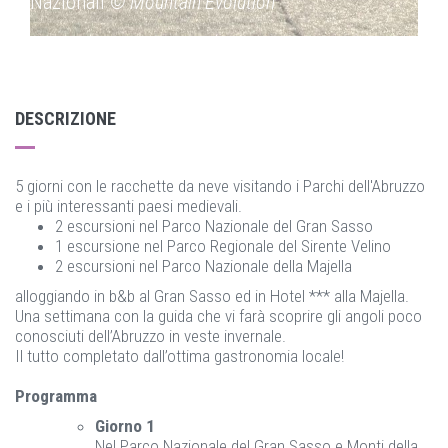
Nazionali
© Mountain Evolution
Naz
DESCRIZIONE
5 giorni con le racchette da neve visitando i Parchi dell'Abruzzo
e i più interessanti paesi medievali.
2 escursioni nel Parco Nazionale del Gran Sasso
1 escursione nel Parco Regionale del Sirente Velino
2 escursioni nel Parco Nazionale della Majella
alloggiando in b&b al Gran Sasso ed in Hotel *** alla Majella.
Una settimana con la guida che vi farà scoprire gli angoli poco
conosciuti dell’Abruzzo in veste invernale.
Il tutto completato dall’ottima gastronomia locale!
Programma
Giorno 1
Nel Parco Nazionale del Gran Sasso e Monti della