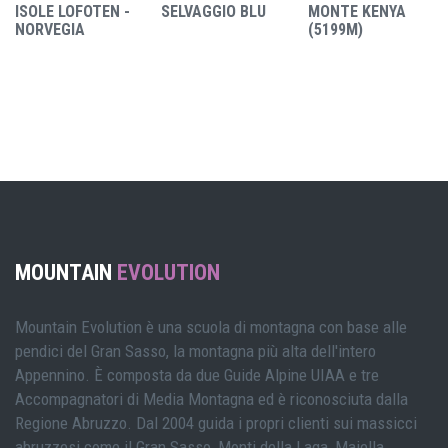
ISOLE LOFOTEN -
SELVAGGIO BLU
MONTE KENYA
NORVEGIA
(5199M)
MOUNTAIN
EVOLUTION
Mountain Evolution è una scuola di montagna con base alle
pendici del Gran Sasso, la montagna più alta dell'intero
Appennino. È composta da due Guide Alpine UIAA e tre
Accompagnatori di Media Montagna ed è riconosciuta dalla
Regione Abruzzo. Dal 2004 guida i propri clienti sui massicci
abruzzesi come il Gran Sasso, Monti della Laga, Maiella,