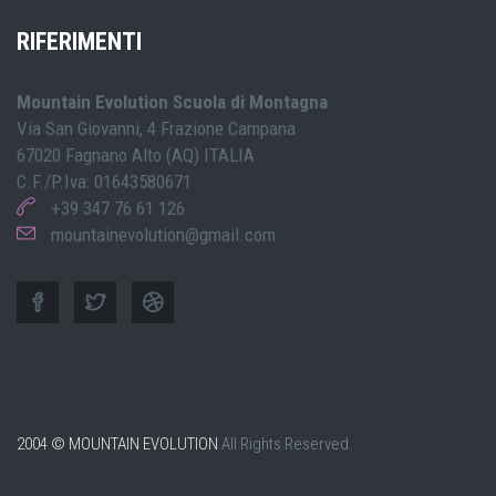
RIFERIMENTI
Mountain Evolution Scuola di Montagna
Via San Giovanni, 4 Frazione Campana
67020 Fagnano Alto (AQ) ITALIA
C.F./P.Iva: 01643580671
+39 347 76 61 126
mountainevolution@gmail.com
2004 © MOUNTAIN EVOLUTION
All Rights Reserved.