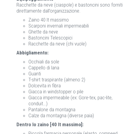
Racchette da neve (ciaspole) e bastoncini sono forniti
direttamente dall’organizzazione.
Zaino 40 lt massimo
Scarponi invernali impermeabili
Ghette da neve
Bastoncini Telescopici
Racchette da neve (chi vuole)
Abbigliamento:
Occhiali da sole
Cappello di lana
Guanti
T-shirt traspirante (almeno 2)
Dolcevita in fibra
Giacca in windstopper o pile
Giacca impermeabile (ex: Gore-tex, pac-lite,
conduit…)
Pantalone da montagna
Calze da montagna (diverse paia)
Dentro lo zaino [40 lt massimo]:
Piccola farmacia personale (elasto, compeed,