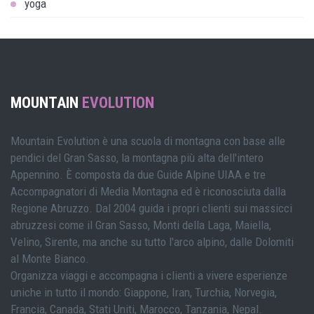
yoga
MOUNTAIN
EVOLUTION
Mountain Evolution è una scuola di montagna con base alle
pendici del Gran Sasso, la montagna più alta dell'intero
Appennino. È composta da due Guide Alpine UIAA e tre
Accompagnatori di Media Montagna ed è riconosciuta dalla
Regione Abruzzo. Dal 2004 guida i propri clienti sui massicci
abruzzesi come il Gran Sasso, Monti della Laga, Maiella,
Velino, Sirente, ma anche su tutto l'arco alpino, dalle Dolomiti
al Monte Bianco.
Organizza viaggi e accompagna i clienti a vivere esperienze
uniche in tutto il mondo: Giappone, Iran, Turchia, Norvegia,
Francia, Canada, Stati Uniti, Marocco, Tanzania, Nepal.