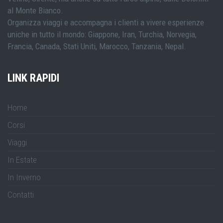
al Monte Bianco.
Organizza viaggi e accompagna i clienti a vivere esperienze
uniche in tutto il mondo: Giappone, Iran, Turchia, Norvegia,
Francia, Canada, Stati Uniti, Marocco, Tanzania, Nepal.
LINK RAPIDI
Home
Corsi
Viaggi
In Estate
In Inverno
Contatti