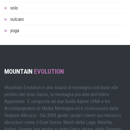
volo
vulcani
yoga
MOUNTAIN
EVOLUTION
Mountain Evolution è una scuola di montagna con base alle
pendici del Gran Sasso, la montagna più alta dell'intero
Appennino. È composta da due Guide Alpine UIAA e tre
Accompagnatori di Media Montagna ed è riconosciuta dalla
Regione Abruzzo. Dal 2004 guida i propri clienti sui massicci
abruzzesi come il Gran Sasso, Monti della Laga, Maiella,
Velino, Sirente, ma anche su tutto l'arco alpino, dalle Dolomiti