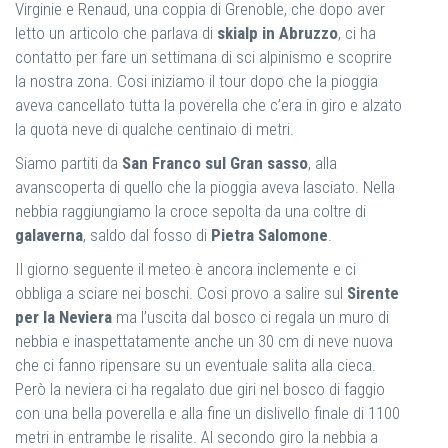
Virginie e Renaud, una coppia di Grenoble, che dopo aver
letto un articolo che parlava di
skialp in Abruzzo
, ci ha
contatto per fare un settimana di sci alpinismo e scoprire
la nostra zona. Cosi iniziamo il tour dopo che la pioggia
aveva cancellato tutta la poverella che c’era in giro e alzato
la quota neve di qualche centinaio di metri.
Siamo partiti da
San Franco sul Gran sasso
, alla
avanscoperta di quello che la pioggia aveva lasciato. Nella
nebbia raggiungiamo la croce sepolta da una coltre di
galaverna
, saldo dal fosso di
Pietra Salomone
.
Il giorno seguente il meteo è ancora inclemente e ci
obbliga a sciare nei boschi. Cosi provo a salire sul
Sirente
per la Neviera
ma l’uscita dal bosco ci regala un muro di
nebbia e inaspettatamente anche un 30 cm di neve nuova
che ci fanno ripensare su un eventuale salita alla cieca.
Però la neviera ci ha regalato due giri nel bosco di faggio
con una bella poverella e alla fine un dislivello finale di 1100
metri in entrambe le risalite. Al secondo giro la nebbia a