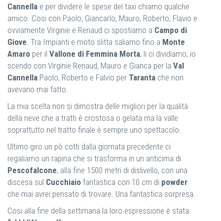
Cannella
e per dividere le spese del taxi chiamo qualche
amico. Cosi con Paolo, Giancarlo, Mauro, Roberto, Flavio e
ovviamente Virginie e Renaud ci spostiamo a
Campo di
Giove
. Tra Impianti e moto slitta saliamo fino a
Monte
Amaro
per il
Vallone di Femmina Morta
, li ci dividiamo, io
scendo con Virginie Renaud, Mauro e Gianca per la
Val
Cannella
Paolo, Roberto e Falvio per
Taranta
che non
avevano mai fatto.
La mia scelta non si dimostra delle migliori per la qualità
della neve che a tratti è crostosa o gelata ma la valle
soprattutto nel tratto finale è sempre uno spettacolo.
Ultimo giro un pò cotti dalla giornata precedente ci
regaliamo un rapina che si trasforma in un anticima di
Pescofalcone
, alla fine 1500 metri di dislivello, con una
discesa sul
Cucchiaio
fantastica con 10 cm di
powder
che mai avrei pensato di trovare. Una fantastica sorpresa.
Cosi alla fine della settimana la loro espressione è stata