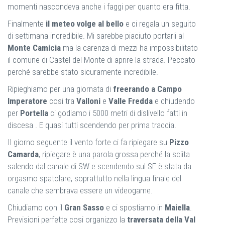
momenti nascondeva anche i faggi per quanto era fitta.
Finalmente
il meteo volge al bello
e ci regala un seguito
di settimana incredibile. Mi sarebbe piaciuto portarli al
Monte Camicia
ma la carenza di mezzi ha impossibilitato
il comune di Castel del Monte di aprire la strada. Peccato
perché sarebbe stato sicuramente incredibile.
Ripieghiamo per una giornata di
freerando a Campo
Imperatore
cosi tra
Valloni
e
Valle Fredda
e chiudendo
per
Portella
ci godiamo i 5000 metri di dislivello fatti in
discesa . E quasi tutti scendendo per prima traccia.
Il giorno seguente il vento forte ci fa ripiegare su
Pizzo
Camarda
, ripiegare è una parola grossa perché la sciita
salendo dal canale di SW e scendendo sul SE è stata da
orgasmo spatolare, soprattutto nella lingua finale del
canale che sembrava essere un videogame.
Chiudiamo con il
Gran Sasso
e ci spostiamo in
Maiella
.
Previsioni perfette cosi organizzo la
traversata della Val