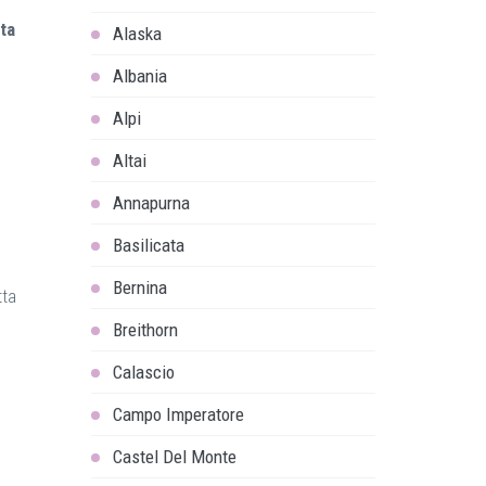
ta
Alaska
Albania
Alpi
Altai
Annapurna
Basilicata
Bernina
tta
Breithorn
Calascio
Campo Imperatore
Castel Del Monte