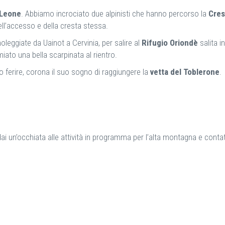
 Leone
. Abbiamo incrociato due alpinisti che hanno percorso la
Cres
ll’accesso e della cresta stessa.
noleggiate da Uainot a Cervinia, per salire al
Rifugio Oriondè
salita in
iato una bella scarpinata al rientro.
 ferire, corona il suo sogno di raggiungere la
vetta del Toblerone
.
dai un’occhiata alle attività in programma per l’alta montagna e conta