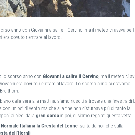
corso anno con Giovanni a salire il Cervino, ma il meteo ci aveva bef
i era dovuto rientrare al lavoro.
ato lo scorso anno con
Giovanni a salire il Cervino
, ma il meteo ci a
 Giovanni era dovuto rientrare al lavoro. Lo scorso anno ci eravamo
 Breithorn.
no dalla sera alla mattina, siamo riusciti a trovare una finestra di 
a con un po’ di vento ma che alla fine non disturbava più di tanto la
mponi ai piedi dalla
gran corda
in poi, ci siamo regalati questa vetta.
a
Normale Italiana la Cresta del Leone
, salita da noi, che sulla
sta dell’Hornli
.