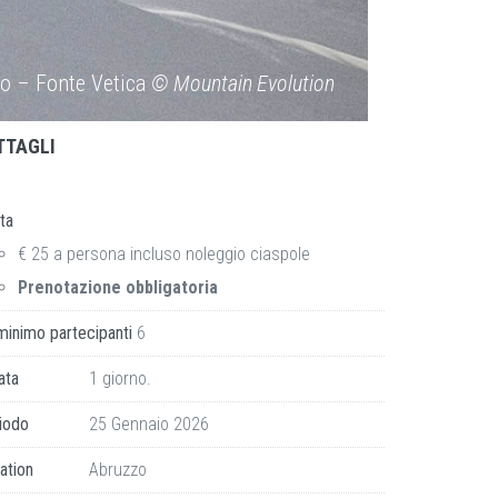
ito – Fonte Vetica
© Mountain Evolution
TTAGLI
ta
€ 25 a persona incluso noleggio ciaspole
Prenotazione obbligatoria
minimo partecipanti
6
ata
1 giorno.
iodo
25 Gennaio 2026
ation
Abruzzo