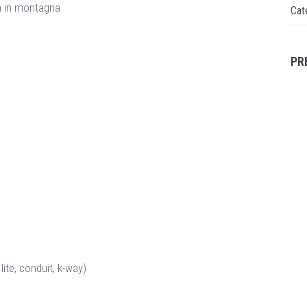
ta in montagna
Cat
PR
ite, conduit, k-way)