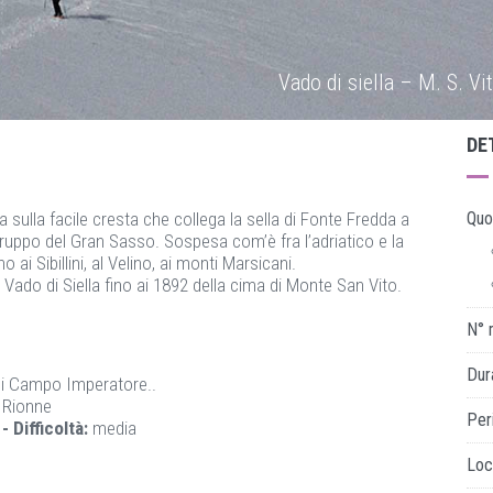
Vado di siella – M. S. V
DE
sulla facile cresta che collega la sella di Fonte Fredda a
Quo
 gruppo del Gran Sasso. Sospesa com’è fra l’adriatico e la
i Sibillini, al Velino, ai monti Marsicani.
 Vado di Siella fino ai 1892 della cima di Monte San Vito.
N° 
Dur
 di Campo Imperatore..
 Rionne
Per
.
- Difficoltà:
media
Loc