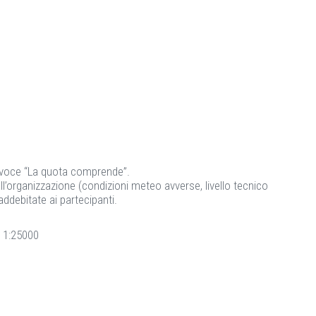
la voce “La quota comprende”.
all’organizzazione (condizioni meteo avverse, livello tecnico
addebitate ai partecipanti.
a 1:25000