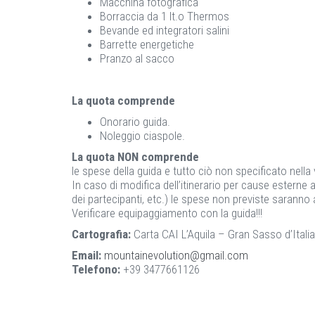
Macchina fotografica
Borraccia da 1 lt.o Thermos
Bevande ed integratori salini
Barrette energetiche
Pranzo al sacco
La quota comprende
Onorario guida.
Noleggio ciaspole.
La quota NON comprende
le spese della guida e tutto ciò non specificato nel
In caso di modifica dell’itinerario per cause esterne 
dei partecipanti, etc.) le spese non previste saranno 
Verificare equipaggiamento con la guida!!!
Cartografia:
Carta CAI L’Aquila – Gran Sasso d’Itali
Email:
mountainevolution@gmail.com
Telefono:
+39 3477661126