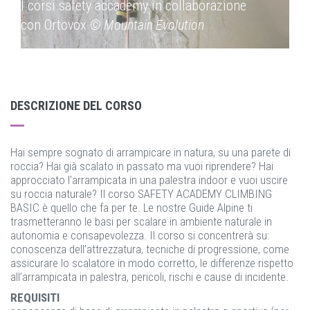
I corsi safety accademy in collaborazione
I c
con Ortovox
© Mountain Evolution
con
DESCRIZIONE DEL CORSO
Hai sempre sognato di arrampicare in natura, su una parete di
roccia? Hai già scalato in passato ma vuoi riprendere? Hai
approcciato l'arrampicata in una palestra indoor e vuoi uscire
su roccia naturale? Il corso SAFETY ACADEMY CLIMBING
BASIC è quello che fa per te. Le nostre Guide Alpine ti
trasmetteranno le basi per scalare in ambiente naturale in
autonomia e consapevolezza. Il corso si concentrerà su:
conoscenza dell’attrezzatura, tecniche di progressione, come
assicurare lo scalatore in modo corretto, le differenze rispetto
all’arrampicata in palestra, pericoli, rischi e cause di incidente.
REQUISITI