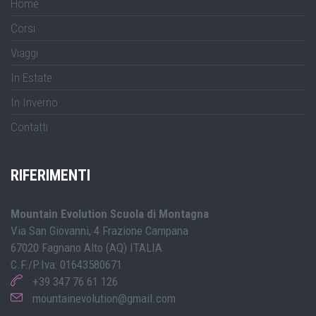
Home
Corsi
Viaggi
In Estate
In Inverno
Contatti
RIFERIMENTI
Mountain Evolution Scuola di Montagna
Via San Giovanni, 4 Frazione Campana
67020 Fagnano Alto (AQ) ITALIA
C.F./P.Iva: 01643580671
+39 347 76 61 126
mountainevolution@gmail.com