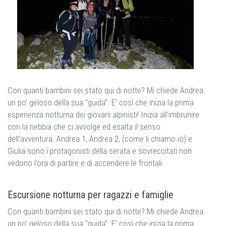
Con quanti bambini sei stato qui di notte? Mi chiede Andrea
un po’ geloso della sua “guida”. E’ così che inizia la prima
esperienza notturna dei giovani alpinisti! Inizia all’imbrunire
con la nebbia che ci avvolge ed esalta il senso
dell’avventura. Andrea 1, Andrea 2, (come li chiamo io) e
Giulia sono i protagonisti della serata e sovreccitati non
vedono l’ora di partire e di accendere le frontali.
Escursione notturna per ragazzi e famiglie
Con quanti bambini sei stato qui di notte? Mi chiede Andrea
un po’ geloso della sua “guida”. E’ così che inizia la prima