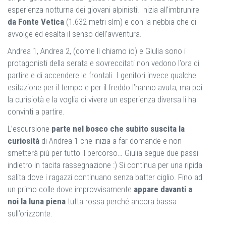
esperienza notturna dei giovani alpinisti! Inizia all’imbrunire
da Fonte Vetica
(1.632 metri slm) e con la nebbia che ci
avvolge ed esalta il senso dell’avventura.
Andrea 1, Andrea 2, (come li chiamo io) e Giulia sono i
protagonisti della serata e sovreccitati non vedono l’ora di
partire e di accendere le frontali. I genitori invece qualche
esitazione per il tempo e per il freddo l’hanno avuta, ma poi
la curisiotà e la voglia di vivere un esperienza diversa li ha
convinti a partire.
L’escursione
parte nel bosco che subito suscita la
curiosità
di Andrea 1 che inizia a far domande e non
smetterà più per tutto il percorso… Giulia segue due passi
indietro in tacita rassegnazione :) Si continua per una ripida
salita dove i ragazzi continuano senza batter ciglio. Fino ad
un primo colle dove improvvisamente
appare davanti a
noi la luna piena
tutta rossa perché ancora bassa
sull’orizzonte.