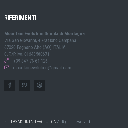
RIFERIMENTI
Mountain Evolution Scuola di Montagna
Via San Giovanni, 4 Frazione Campana
67020 Fagnano Alto (AQ) ITALIA
C.F./P.Iva: 01643580671
+39 347 76 61 126
mountainevolution@gmail.com
2004 © MOUNTAIN EVOLUTION
All Rights Reserved.