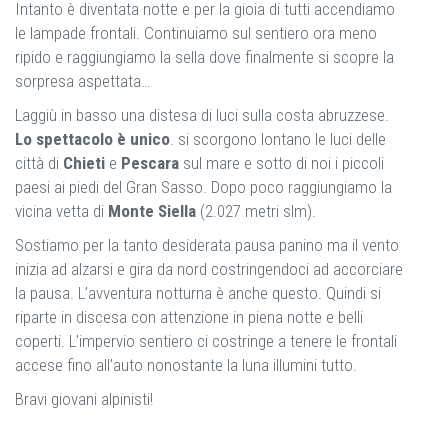
Intanto è diventata notte e per la gioia di tutti accendiamo
le lampade frontali. Continuiamo sul sentiero ora meno
ripido e raggiungiamo la sella dove finalmente si scopre la
sorpresa aspettata…
Laggiù in basso una distesa di luci sulla costa abruzzese.
Lo spettacolo è unico
. si scorgono lontano le luci delle
città di
Chieti
e
Pescara
sul mare e sotto di noi i piccoli
paesi ai piedi del Gran Sasso. Dopo poco raggiungiamo la
vicina vetta di
Monte Siella
(2.027 metri slm).
Sostiamo per la tanto desiderata pausa panino ma il vento
inizia ad alzarsi e gira da nord costringendoci ad accorciare
la pausa. L’avventura notturna è anche questo. Quindi si
riparte in discesa con attenzione in piena notte e belli
coperti. L’impervio sentiero ci costringe a tenere le frontali
accese fino all’auto nonostante la luna illumini tutto.
Bravi giovani alpinisti!