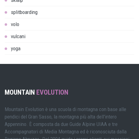
skialp
splitboarding
volo
vulcani
yoga
MOUNTAIN
EVOLUTION
Mountain Evolution è una scuola di montagna con base alle
pendici del Gran Sasso, la montagna più alta dell'intero
Appennino. È composta da due Guide Alpine UIAA e tre
Accompagnatori di Media Montagna ed è riconosciuta dalla