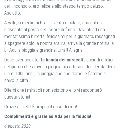
dell’ inconscio, ero felice e allo stesso tempo deluso.
Asciutto.
A valle, o meglio ai Prati, il vento è calato, una calma
rilassante al posto dell’ odore di fumo. Davanti ad una
meritatissima birretta, felicissimi per la giornata, rassegnati
a spegnere solo la nostra arsura, arriva la grande notizia: a
L ‘ Aquila pioggia e grandine! Urrà!!! Allegria!
Dopo aver scalato “
la banda dei miracoli
”, asciutti e felici
nel giorno che arrivó la pioggia più attesa e desiderata degli
ultimi 1000 anni , la pioggia che che domó le fiamme e
salvó la città…
Ditemi che i miracoli non esistono e io vi racconterò
questa storia!
Grazie al cielo! È proprio il caso di dirlo!
Complimenti e grazie ad Ada per la fiducia!
4 agosto 2020