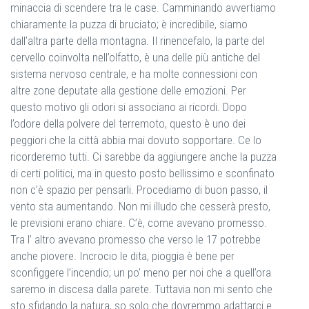
minaccia di scendere tra le case. Camminando avvertiamo
chiaramente la puzza di bruciato; è incredibile, siamo
dall’altra parte della montagna. Il rinencefalo, la parte del
cervello coinvolta nell’olfatto, è una delle più antiche del
sistema nervoso centrale, e ha molte connessioni con
altre zone deputate alla gestione delle emozioni. Per
questo motivo gli odori si associano ai ricordi. Dopo
l’odore della polvere del terremoto, questo è uno dei
peggiori che la città abbia mai dovuto sopportare. Ce lo
ricorderemo tutti. Ci sarebbe da aggiungere anche la puzza
di certi politici, ma in questo posto bellissimo e sconfinato
non c’è spazio per pensarli. Procediamo di buon passo, il
vento sta aumentando. Non mi illudo che cesserà presto,
le previsioni erano chiare. C’è, come avevano promesso.
Tra l’ altro avevano promesso che verso le 17 potrebbe
anche piovere. Incrocio le dita, pioggia è bene per
sconfiggere l’incendio; un po’ meno per noi che a quell’ora
saremo in discesa dalla parete. Tuttavia non mi sento che
sto sfidando la natura, so solo che dovremmo adattarci e