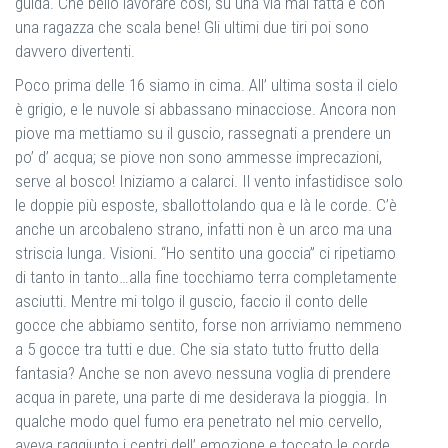
guida. Che bello lavorare così, su una via mai fatta e con
una ragazza che scala bene! Gli ultimi due tiri poi sono
davvero divertenti.
Poco prima delle 16 siamo in cima. All’ ultima sosta il cielo
è grigio, e le nuvole si abbassano minacciose. Ancora non
piove ma mettiamo su il guscio, rassegnati a prendere un
po’ d’ acqua; se piove non sono ammesse imprecazioni,
serve al bosco! Iniziamo a calarci. Il vento infastidisce solo
le doppie più esposte, sballottolando qua e là le corde. C’è
anche un arcobaleno strano, infatti non è un arco ma una
striscia lunga. Visioni. “Ho sentito una goccia” ci ripetiamo
di tanto in tanto…alla fine tocchiamo terra completamente
asciutti. Mentre mi tolgo il guscio, faccio il conto delle
gocce che abbiamo sentito, forse non arriviamo nemmeno
a 5 gocce tra tutti e due. Che sia stato tutto frutto della
fantasia? Anche se non avevo nessuna voglia di prendere
acqua in parete, una parte di me desiderava la pioggia. In
qualche modo quel fumo era penetrato nel mio cervello,
aveva raggiunto i centri dell’ emozione e toccato le corde