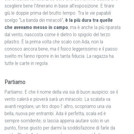
scegliere bene l’itinerario in base all’esposizione. E tirare
giù le doppie prima del brutto tempo. Tra le vie papabili
scelgo “La banda dei miracoli”,
è la più dura tra quelle
che avevamo messo in campo
, ma è anche la più riparata
dal vento, nascosta come è dietro lo spigolo del terzo
pilastro. È la prima volta che scalo con Ada, non la
conosco ancora bene, ma il fisico leggerissimo e il passo
svelto mi fanno riporre in lei tanta fiducia. La ragazza ha
tutte le carte in regola.
Partiamo
Partiamo. E che il nome della via sia di buon auspicio: se il
vento calerà e pioverà sarà un miracolo. La scalata va
avanti regolare, un tiro dopo l’ altro; scopriamo una via
bella, nuova per entrambi. Ada è perfetta, scala ed è
sempre sorridente; si lascia appena aiutare solo in un
punto, forse giusto per darmi la soddisfazione di farle da