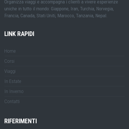
Organizza viaggi e accompagna i clienti a vivere esperienze
uniche in tutto il mondo: Giappone, Iran, Turchia, Norvegia,
Francia, Canada, Stati Uniti, Marocco, Tanzania, Nepal.
LINK RAPIDI
Home
Corsi
Viaggi
In Estate
In Inverno
Contatti
RIFERIMENTI