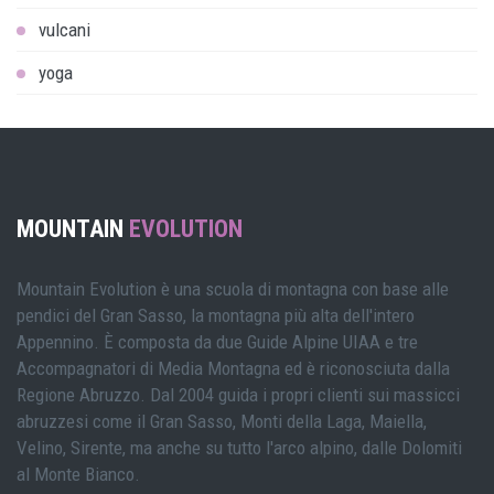
vulcani
yoga
MOUNTAIN
EVOLUTION
Mountain Evolution è una scuola di montagna con base alle
pendici del Gran Sasso, la montagna più alta dell'intero
Appennino. È composta da due Guide Alpine UIAA e tre
Accompagnatori di Media Montagna ed è riconosciuta dalla
Regione Abruzzo. Dal 2004 guida i propri clienti sui massicci
abruzzesi come il Gran Sasso, Monti della Laga, Maiella,
Velino, Sirente, ma anche su tutto l'arco alpino, dalle Dolomiti
al Monte Bianco.