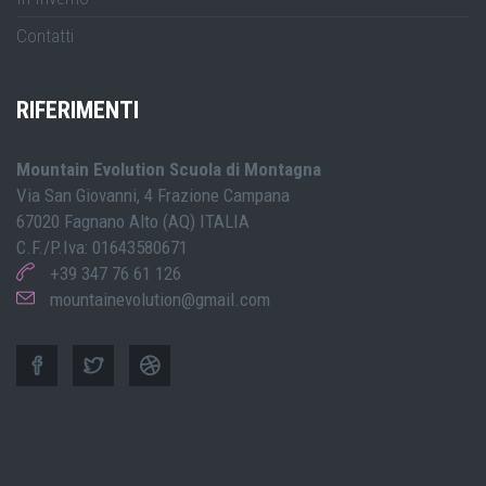
Contatti
RIFERIMENTI
Mountain Evolution Scuola di Montagna
Via San Giovanni, 4 Frazione Campana
67020 Fagnano Alto (AQ) ITALIA
C.F./P.Iva: 01643580671
+39 347 76 61 126
mountainevolution@gmail.com