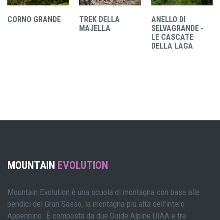
CORNO GRANDE
TREK DELLA
ANELLO DI
MAJELLA
SELVAGRANDE -
LE CASCATE
DELLA LAGA
MOUNTAIN
EVOLUTION
Mountain Evolution è una scuola di montagna con base alle
pendici del Gran Sasso, la montagna più alta dell'intero
Appennino. È composta da due Guide Alpine UIAA e tre