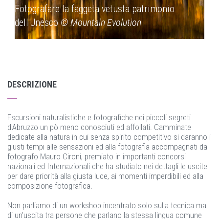
Fotografare la faggeta vetusta patrimonio
Fot
dell'Unesco
© Mountain Evolution
del
DESCRIZIONE
Escursioni naturalistiche e fotografiche nei piccoli segreti
d'Abruzzo un pò meno conosciuti ed affollati. Camminate
dedicate alla natura in cui senza spirito competitivo si daranno i
giusti tempi alle sensazioni ed alla fotografia accompagnati dal
fotografo Mauro Cironi, premiato in importanti concorsi
nazionali ed Internazionali che ha studiato nei dettagli le uscite
per dare priorità alla giusta luce, ai momenti imperdibili ed alla
composizione fotografica.
Non parliamo di un workshop incentrato solo sulla tecnica ma
di un'uscita tra persone che parlano la stessa lingua comune