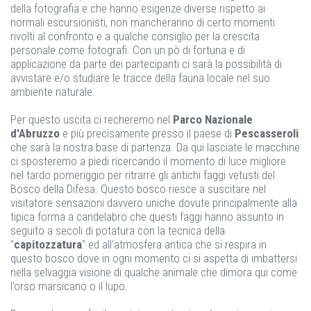
della fotografia e che hanno esigenze diverse rispetto ai
normali escursionisti, non mancheranno di certo momenti
rivolti al confronto e a qualche consiglio per la crescita
personale come fotografi. Con un pò di fortuna e di
applicazione da parte dei partecipanti ci sarà la possibilità di
avvistare e/o studiare le tracce della fauna locale nel suo
ambiente naturale.
Per questo uscita ci recheremo nel
Parco Nazionale
d'Abruzzo
e più precisamente presso il paese di
Pescasseroli
che sarà la nostra base di partenza. Da qui lasciate le macchine
ci sposteremo a piedi ricercando il momento di luce migliore
nel tardo pomeriggio per ritrarre gli antichi faggi vetusti del
Bosco della Difesa. Questo bosco riesce a suscitare nel
visitatore sensazioni davvero uniche dovute principalmente alla
tipica forma a candelabro che questi faggi hanno assunto in
seguito a secoli di potatura con la tecnica della
"
capitozzatura
" ed all'atmosfera antica che si respira in
questo bosco dove in ogni momento ci si aspetta di imbattersi
nella selvaggia visione di qualche animale che dimora qui come
l'orso marsicano o il lupo.