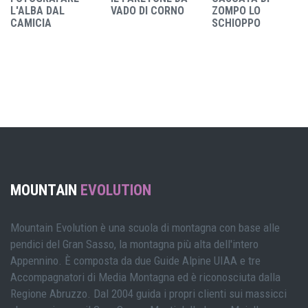
L'ALBA DAL
VADO DI CORNO
ZOMPO LO
CAMICIA
SCHIOPPO
MOUNTAIN
EVOLUTION
Mountain Evolution è una scuola di montagna con base alle
pendici del Gran Sasso, la montagna più alta dell'intero
Appennino. È composta da due Guide Alpine UIAA e tre
Accompagnatori di Media Montagna ed è riconosciuta dalla
Regione Abruzzo. Dal 2004 guida i propri clienti sui massicci