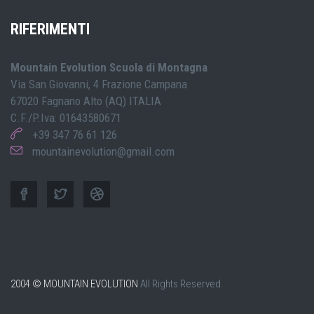
RIFERIMENTI
Mountain Evolution Scuola di Montagna
Via San Giovanni, 4 Frazione Campana
67020 Fagnano Alto (AQ) ITALIA
C.F./P.Iva: 01643580671
+39 347 76 61 126
mountainevolution@gmail.com
2004 © MOUNTAIN EVOLUTION
All Rights Reserved.