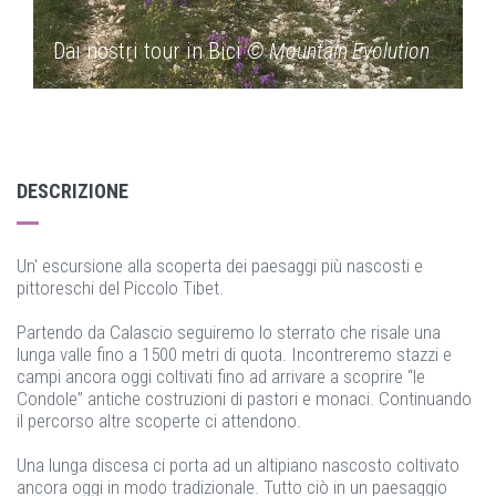
Dai nostri tour in Bici
© Mountain Evolution
D
DESCRIZIONE
Un' escursione alla scoperta dei paesaggi più nascosti e
pittoreschi del Piccolo Tibet.
Partendo da Calascio seguiremo lo sterrato che risale una
lunga valle fino a 1500 metri di quota. Incontreremo stazzi e
campi ancora oggi coltivati fino ad arrivare a scoprire “le
Condole” antiche costruzioni di pastori e monaci. Continuando
il percorso altre scoperte ci attendono.
Una lunga discesa ci porta ad un altipiano nascosto coltivato
ancora oggi in modo tradizionale. Tutto ciò in un paesaggio