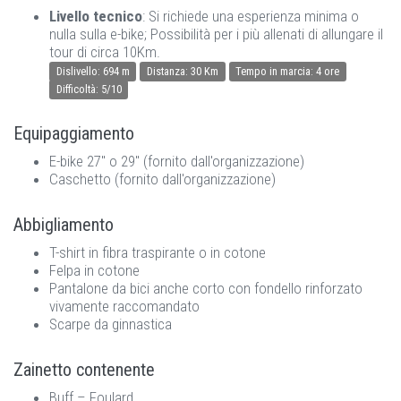
Livello tecnico
: Si richiede una esperienza minima o
nulla sulla e-bike; Possibilità per i più allenati di allungare il
tour di circa 10Km.
Dislivello: 694 m
Distanza: 30 Km
Tempo in marcia: 4 ore
Difficoltà: 5/10
Equipaggiamento
E-bike 27" o 29" (fornito dall'organizzazione)
Caschetto (fornito dall'organizzazione)
Abbigliamento
T-shirt in fibra traspirante o in cotone
Felpa in cotone
Pantalone da bici anche corto con fondello rinforzato
vivamente raccomandato
Scarpe da ginnastica
Zainetto contenente
Buff – Foulard