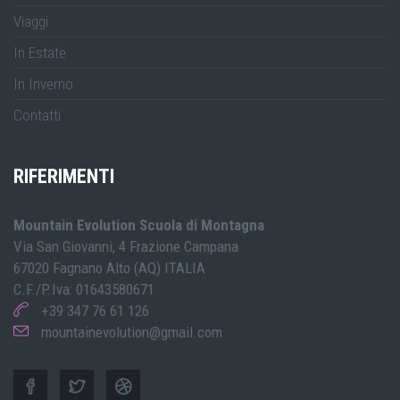
Viaggi
In Estate
In Inverno
Contatti
RIFERIMENTI
Mountain Evolution Scuola di Montagna
Via San Giovanni, 4 Frazione Campana
67020 Fagnano Alto (AQ) ITALIA
C.F./P.Iva: 01643580671
+39 347 76 61 126
mountainevolution@gmail.com