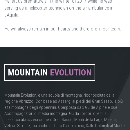
He left us prematurely in the winter of 2017 while he was
serving as a helicopter technician on the air ambulance in
L'Aquila.
He will always remain in our hearts and therefore in our team.
MOUNTAIN
EVOLUTION
Mountain Evolution, è una scuola di montagna, riconosciuta dalla
regione Abruzzo. Con base ad Assergi ai piedi del Gran Sasso, la più
alta montagna degli Appennini. Composta da 3 Guide Alpine e due
Accompagnatori di media montagna. Guida i propri clienti sui
massicci abruzzesi come il Gran Sasso, Monti della Laga, Maiella,
Velino- Sirente, ma anche su tutto l'arco alpino, Dalle Dolomiti al Monte