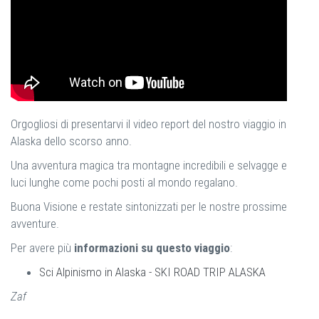
Orgogliosi di presentarvi il video report del nostro viaggio in
Alaska dello scorso anno.
Una avventura magica tra montagne incredibili e selvagge e
luci lunghe come pochi posti al mondo regalano.
Buona Visione e restate sintonizzati per le nostre prossime
avventure.
Per avere più
informazioni su questo viaggio
:
Sci Alpinismo in Alaska - SKI ROAD TRIP ALASKA
Zaf