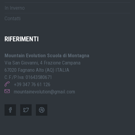
In Inverno
Contatti
RIFERIMENTI
Mountain Evolution Scuola di Montagna
Via San Giovanni, 4 Frazione Campana
67020 Fagnano Alto (AQ) ITALIA
C.F./P.Iva: 01643580671
+39 347 76 61 126
mountainevolution@gmail.com