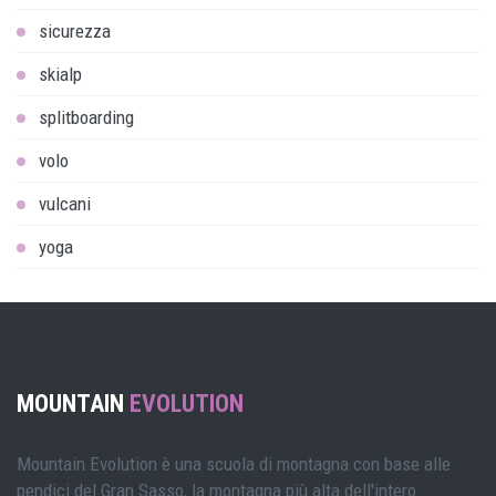
sicurezza
skialp
splitboarding
volo
vulcani
yoga
MOUNTAIN
EVOLUTION
Mountain Evolution è una scuola di montagna con base alle
pendici del Gran Sasso, la montagna più alta dell'intero