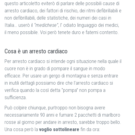
questo articoletto eviterò di parlare delle possibili cause di
arresto cardiaco, dei fattori di rischio, dei ritmi defibrillabili e
non defibrillabili, delle statistiche, dei numeri dei casi in
Italia… userò il
“medichese”
, l’ odiato linguaggio dei medici,
il meno possibile. Voi però tenete duro e fatemi contento.
Cosa è un arresto cardiaco
Per arresto cardiaco si intende ogni situazione nella quale il
cuore non è in grado di pompare il sangue in modo
efficace. Per usare un gergo di montagna e senza entrare
in inutili dettagli possiamo dire che l’arresto cardiaco si
verifica quando la così detta “pompa” non pompa a
sufficienza.
Può colpire chiunque, purtroppo non bisogna avere
necessariamente 90 anni e fumare 2 pacchetti di marlboro
rosse al giorno per andare in arresto, sarebbe troppo bello.
Una cosa però la
voglio sottolineare
fin da ora: