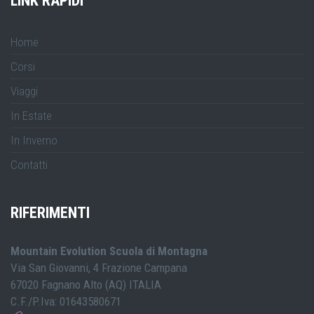
LINK RAPIDI
Home
Corsi
Viaggi
In Estate
In Inverno
Contatti
RIFERIMENTI
Mountain Evolution Scuola di Montagna
Via San Giovanni, 4 Frazione Campana
67020 Fagnano Alto (AQ) ITALIA
C.F./P.Iva: 01643580671