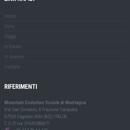
Home
Corsi
Viaggi
In Estate
In Inverno
Contatti
RIFERIMENTI
Mountain Evolution Scuola di Montagna
Via San Giovanni, 4 Frazione Campana
67020 Fagnano Alto (AQ) ITALIA
C.F./P.Iva: 01643580671