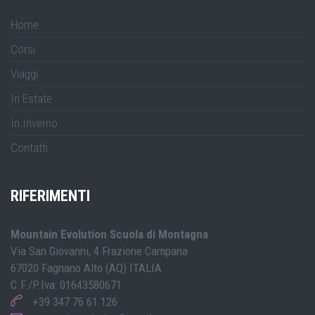
Home
Corsi
Viaggi
In Estate
In Inverno
Contatti
RIFERIMENTI
Mountain Evolution Scuola di Montagna
Via San Giovanni, 4 Frazione Campana
67020 Fagnano Alto (AQ) ITALIA
C.F./P.Iva: 01643580671
+39 347 76 61 126