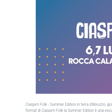
Ciaspe’n Folk - Summer Edition in terra d’Abruzzo, gior
format di Ciaspe’n Folk la Summer Edition è una esc