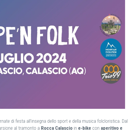
nate di festa all’insegna dello sport e della musica folcloristica. Dal
ursione al tramonto a
Rocca Calascio
in
e-bike
con
aperitivo e