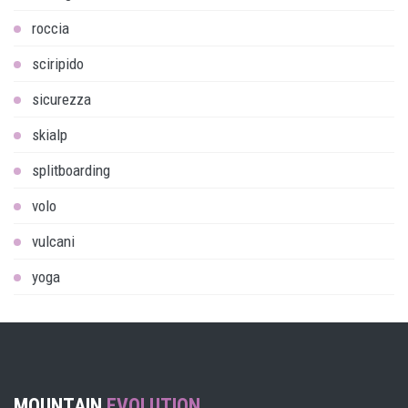
roccia
sciripido
sicurezza
skialp
splitboarding
volo
vulcani
yoga
MOUNTAIN
EVOLUTION