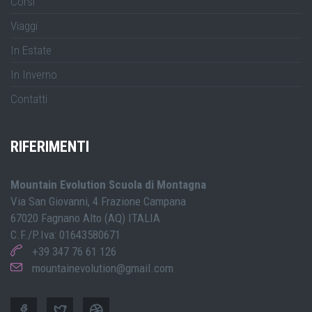
Corsi
Viaggi
In Estate
In Inverno
Contatti
RIFERIMENTI
Mountain Evolution Scuola di Montagna
Via San Giovanni, 4 Frazione Campana
67020 Fagnano Alto (AQ) ITALIA
C.F./P.Iva: 01643580671
+39 347 76 61 126
mountainevolution@gmail.com